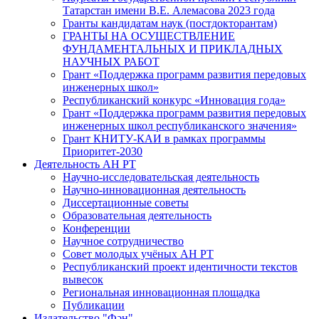
Татарстан имени В.Е. Алемасова 2023 года
Гранты кандидатам наук (постдокторантам)
ГРАНТЫ НА ОСУЩЕСТВЛЕНИЕ
ФУНДАМЕНТАЛЬНЫХ И ПРИКЛАДНЫХ
НАУЧНЫХ РАБОТ
Грант «Поддержка программ развития передовых
инженерных школ»
Республиканский конкурс «Инновация года»
Грант «Поддержка программ развития передовых
инженерных школ республиканского значения»
Грант КНИТУ-КАИ в рамках программы
Приоритет-2030
Деятельность АН РТ
Научно-исследовательская деятельность
Научно-инновационная деятельность
Диссертационные советы
Образовательная деятельность
Конференции
Научное сотрудничество
Совет молодых учёных АН РТ
Республиканский проект идентичности текстов
вывесок
Региональная инновационная площадка
Публикации
Издательство "Фән"