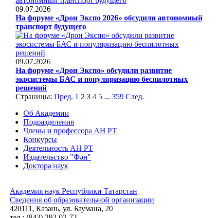
09.07.2026
На форуме «Дрон Экспо 2026» обсудили автономный
транспорт будущего
09.07.2026
На форуме «Дрон Экспо» обсудили развитие
экосистемы БАС и популяризацию беспилотных
решений
Страницы:
Пред.
1
2
3
4
5
...
359
След.
Об Академии
Подразделения
Члены и профессора АН РТ
Конкурсы
Деятельность АН РТ
Издательство "Фән"
Доктора наук
Академия наук Республики Татарстан
Сведения об образовательной организации
420111, Казань, ул. Баумана, 20
тел.: (843) 292-02-72