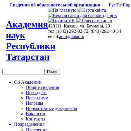
Сведения об образовательной организации
Рус
Тат
Eng
Академия
420111, Казань, ул. Баумана, 20
тел.: (843) 292-02-72, (843) 292-40-34
наук
email:
an.rt@tatar.ru
Республики
Татарстан
Об Академии
Общие сведения
Президент
Президиум
Награды
Нормативные документы
Вакансии
Контакты
Подразделения
Отделения