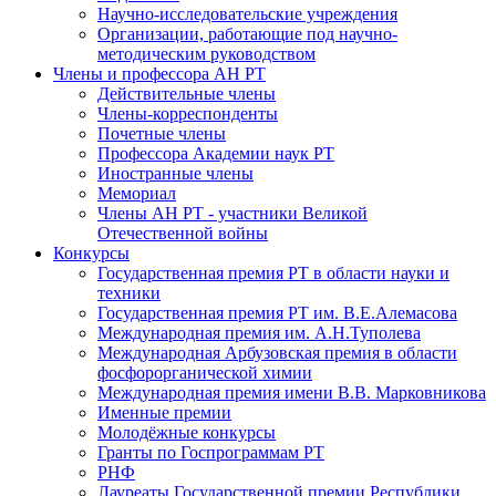
Научно-исследовательские учреждения
Организации, работающие под научно-
методическим руководством
Члены и профессора АН РТ
Действительные члены
Члены-корреспонденты
Почетные члены
Профессора Академии наук РТ
Иностранные члены
Мемориал
Члены АН РТ - участники Великой
Отечественной войны
Конкурсы
Государственная премия РТ в области науки и
техники
Государственная премия РТ им. В.Е.Алемасова
Международная премия им. А.Н.Туполева
Международная Арбузовская премия в области
фосфорорганической химии
Международная премия имени В.В. Марковникова
Именные премии
Молодёжные конкурсы
Гранты по Госпрограммам РТ
РНФ
Лауреаты Государственной премии Республики