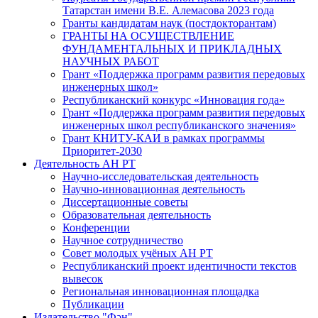
Татарстан имени В.Е. Алемасова 2023 года
Гранты кандидатам наук (постдокторантам)
ГРАНТЫ НА ОСУЩЕСТВЛЕНИЕ
ФУНДАМЕНТАЛЬНЫХ И ПРИКЛАДНЫХ
НАУЧНЫХ РАБОТ
Грант «Поддержка программ развития передовых
инженерных школ»
Республиканский конкурс «Инновация года»
Грант «Поддержка программ развития передовых
инженерных школ республиканского значения»
Грант КНИТУ-КАИ в рамках программы
Приоритет-2030
Деятельность АН РТ
Научно-исследовательская деятельность
Научно-инновационная деятельность
Диссертационные советы
Образовательная деятельность
Конференции
Научное сотрудничество
Совет молодых учёных АН РТ
Республиканский проект идентичности текстов
вывесок
Региональная инновационная площадка
Публикации
Издательство "Фән"