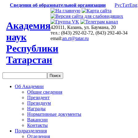
Сведения об образовательной организации
Рус
Тат
Eng
Академия
420111, Казань, ул. Баумана, 20
тел.: (843) 292-02-72, (843) 292-40-34
наук
email:
an.rt@tatar.ru
Республики
Татарстан
Об Академии
Общие сведения
Президент
Президиум
Награды
Нормативные документы
Вакансии
Контакты
Подразделения
Отделения