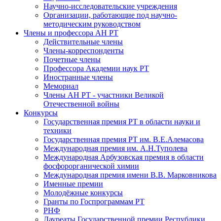
Научно-исследовательские учреждения
Организации, работающие под научно-
методическим руководством
Члены и профессора АН РТ
Действительные члены
Члены-корреспонденты
Почетные члены
Профессора Академии наук РТ
Иностранные члены
Мемориал
Члены АН РТ - участники Великой
Отечественной войны
Конкурсы
Государственная премия РТ в области науки и
техники
Государственная премия РТ им. В.Е.Алемасова
Международная премия им. А.Н.Туполева
Международная Арбузовская премия в области
фосфорорганической химии
Международная премия имени В.В. Марковникова
Именные премии
Молодёжные конкурсы
Гранты по Госпрограммам РТ
РНФ
Лауреаты Государственной премии Республики