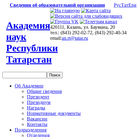
Сведения об образовательной организации
Рус
Тат
Eng
Академия
420111, Казань, ул. Баумана, 20
тел.: (843) 292-02-72, (843) 292-40-34
наук
email:
an.rt@tatar.ru
Республики
Татарстан
Об Академии
Общие сведения
Президент
Президиум
Награды
Нормативные документы
Вакансии
Контакты
Подразделения
Отделения