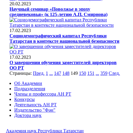
20.02.2023
Научный семинар «Поволжье в эпоху
средневековья» (к 125-летию А.П. Смирнова)
17.02.2023
Социодемографический капитал Республики
Татарстан в контексте национальной безопасности
17.02.2023
О завершении обучения заместителей директоров
ОО РТ
Страницы:
Пред.
1
...
147
148
149
150
151
...
359
След.
Об Академии
Подразделения
Члены и профессора АН РТ
Конкурсы
Деятельность АН РТ
Издательство "Фән"
Доктора наук
Академия наук Республики Татарстан