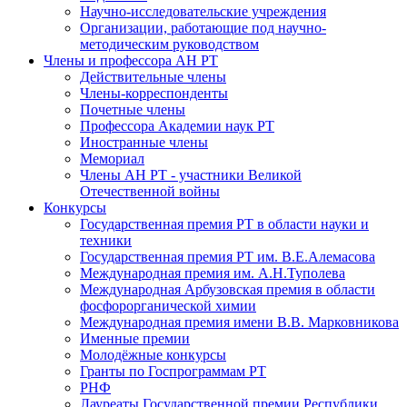
Научно-исследовательские учреждения
Организации, работающие под научно-
методическим руководством
Члены и профессора АН РТ
Действительные члены
Члены-корреспонденты
Почетные члены
Профессора Академии наук РТ
Иностранные члены
Мемориал
Члены АН РТ - участники Великой
Отечественной войны
Конкурсы
Государственная премия РТ в области науки и
техники
Государственная премия РТ им. В.Е.Алемасова
Международная премия им. А.Н.Туполева
Международная Арбузовская премия в области
фосфорорганической химии
Международная премия имени В.В. Марковникова
Именные премии
Молодёжные конкурсы
Гранты по Госпрограммам РТ
РНФ
Лауреаты Государственной премии Республики