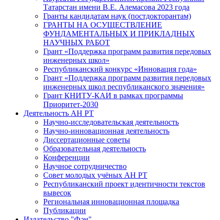
Татарстан имени В.Е. Алемасова 2023 года
Гранты кандидатам наук (постдокторантам)
ГРАНТЫ НА ОСУЩЕСТВЛЕНИЕ
ФУНДАМЕНТАЛЬНЫХ И ПРИКЛАДНЫХ
НАУЧНЫХ РАБОТ
Грант «Поддержка программ развития передовых
инженерных школ»
Республиканский конкурс «Инновация года»
Грант «Поддержка программ развития передовых
инженерных школ республиканского значения»
Грант КНИТУ-КАИ в рамках программы
Приоритет-2030
Деятельность АН РТ
Научно-исследовательская деятельность
Научно-инновационная деятельность
Диссертационные советы
Образовательная деятельность
Конференции
Научное сотрудничество
Совет молодых учёных АН РТ
Республиканский проект идентичности текстов
вывесок
Региональная инновационная площадка
Публикации
Издательство "Фән"