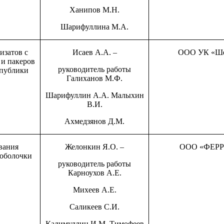
Ханипов М.Н.
Шарифуллина М.А.
изатов с
Исаев А.А. –
ООО УК «Ш
и пакеров
руководитель работы
спублики
Галиханов М.Ф.
Шарифуллин А.А. Малыхин
В.И.
Ахмедзянов Д.М.
вания
Желонкин Я.О. –
ООО «ФЕРР
 оболочки
руководитель работы
Карноухов А.Е.
Михеев А.Е.
Саликеев С.И.
Калимуллин И.М. Тимофеев