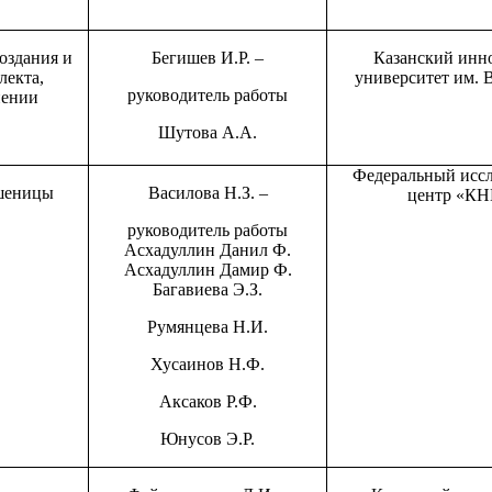
оздания и
Бегишев И.Р. –
Казанский инн
лекта,
университет им. 
руководитель работы
нении
Шутова А.А.
Федеральный иссл
пшеницы
Василова Н.З. –
центр «К
руководитель работы
Асхадуллин Данил Ф.
Асхадуллин Дамир Ф.
Багавиева Э.З.
Румянцева Н.И.
Хусаинов Н.Ф.
Аксаков Р.Ф.
Юнусов Э.Р.