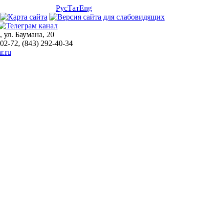
Рус
Тат
Eng
, ул. Баумана, 20
-02-72, (843) 292-40-34
r.ru