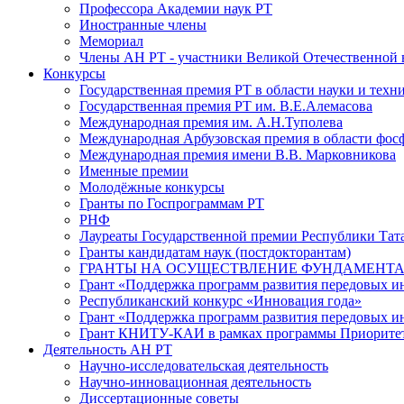
Профессора Академии наук РТ
Иностранные члены
Мемориал
Члены АН РТ - участники Великой Отечественной
Конкурсы
Государственная премия РТ в области науки и техн
Государственная премия РТ им. В.Е.Алемасова
Международная премия им. А.Н.Туполева
Международная Арбузовская премия в области фос
Международная премия имени В.В. Марковникова
Именные премии
Молодёжные конкурсы
Гранты по Госпрограммам РТ
РНФ
Лауреаты Государственной премии Республики Тата
Гранты кандидатам наук (постдокторантам)
ГРАНТЫ НА ОСУЩЕСТВЛЕНИЕ ФУНДАМЕНТА
Грант «Поддержка программ развития передовых 
Республиканский конкурс «Инновация года»
Грант «Поддержка программ развития передовых и
Грант КНИТУ-КАИ в рамках программы Приорите
Деятельность АН РТ
Научно-исследовательская деятельность
Научно-инновационная деятельность
Диссертационные советы