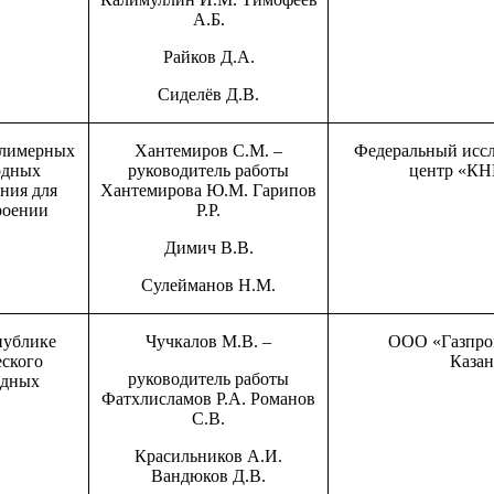
А.Б.
Райков Д.А.
Сиделёв Д.В.
олимерных
Хантемиров С.М. –
Федеральный иссл
одных
руководитель работы
центр «К
ния для
Хантемирова Ю.М. Гарипов
роении
Р.Р.
Димич В.В.
Сулейманов Н.М.
публике
Чучкалов М.В. –
ООО «Газпром
ского
Казан
руководитель работы
одных
Фатхлисламов Р.А. Романов
С.В.
Красильников А.И.
Вандюков Д.В.