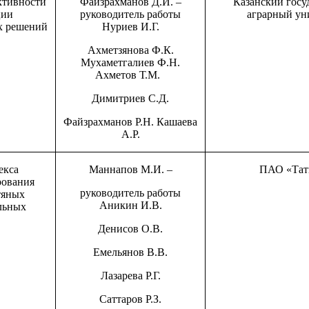
ктивности
Файзрахманов Д.И. –
Казанский госу
ции
руководитель работы
аграрный ун
х решений
Нуриев И.Г.
Ахметзянова Ф.К.
Мухаметгалиев Ф.Н.
Ахметов Т.М.
Димитриев С.Д.
Файзрахманов Р.Н. Кашаева
А.Р.
екса
Маннапов М.И. –
ПАО «Тат
рования
руководитель работы
тяных
Аникин И.В.
льных
Денисов О.В.
Емельянов В.В.
Лазарева Р.Г.
Саттаров Р.З.