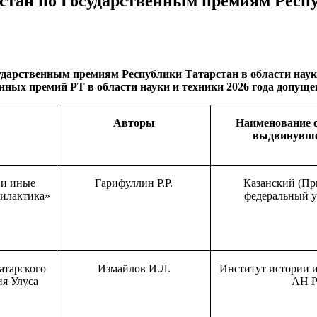
стан по Государственным премиям Респу
сударственным премиям Республики
Татарстан в области наук
нных премий РТ в области науки и техники 2026 года допущ
Авторы
Наименование о
выдвинувше
 и иные
Гарифуллин Р.Р.
Казанский (Пр
филактика»
федеральный у
атарского
Измайлов И.Л.
Институт истории 
ия Улуса
АН 