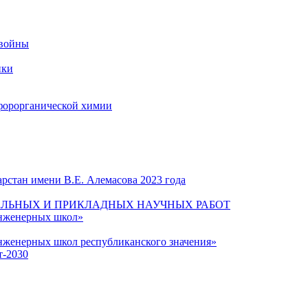
 войны
ики
форорганической химии
рстан имени В.Е. Алемасова 2023 года
ЛЬНЫХ И ПРИКЛАДНЫХ НАУЧНЫХ РАБОТ
инженерных школ»
нженерных школ республиканского значения»
т-2030