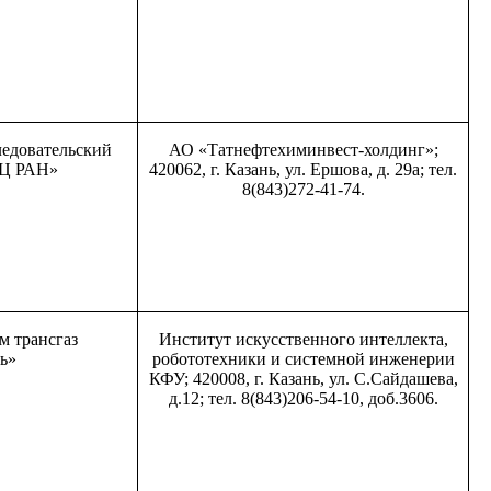
едовательский
АО «Татнефтехиминвест-холдинг»;
НЦ РАН»
420062, г. Казань, ул. Ершова, д. 29а; тел.
8(843)272-41-74.
 трансгаз
Институт искусственного интеллекта,
ь»
робототехники и системной инженерии
КФУ; 420008, г. Казань, ул. С.Сайдашева,
д.12; тел. 8(843)206-54-10, доб.3606.