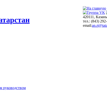
420111, Казань
атарстан
тел.: (843) 292
email:
an.rt@tata
м руководством