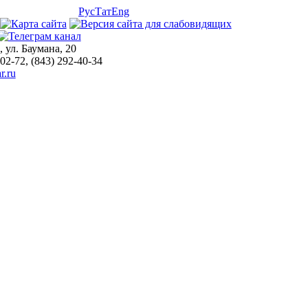
Рус
Тат
Eng
, ул. Баумана, 20
-02-72, (843) 292-40-34
r.ru