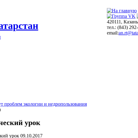
420111, Казань
атарстан
тел.: (843) 292
email:
an.rt@tata
я
т проблем экологии и недропользования
и
ческий урок
09.10.2017